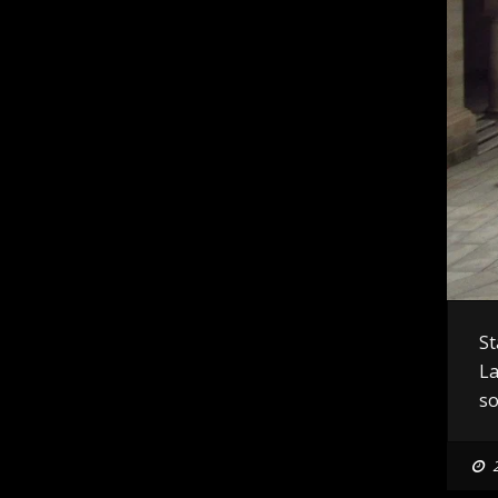
St
La
so