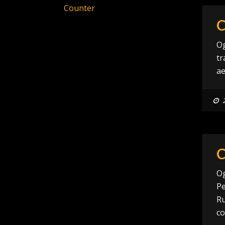
Counter
C
Og
tr
ae
C
Og
Pe
Ru
co