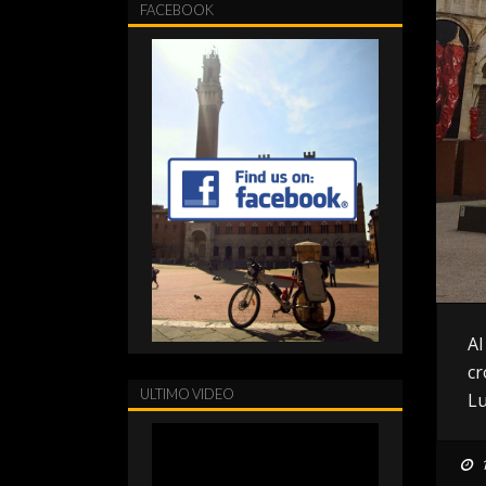
FACEBOOK
Al
cr
ULTIMO VIDEO
Lu