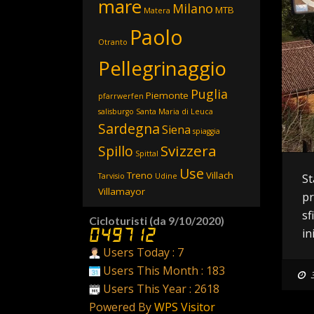
mare
Milano
MTB
Matera
Paolo
Otranto
Pellegrinaggio
Puglia
Piemonte
pfarrwerfen
salisburgo
Santa Maria di Leuca
Sardegna
Siena
spiaggia
Svizzera
Spillo
Spittal
Use
Treno
Villach
St
Tarvisio
Udine
Villamayor
pr
sf
Cicloturisti (da 9/10/2020)
in
Users Today : 7
Users This Month : 183
Users This Year : 2618
Powered By
WPS Visitor