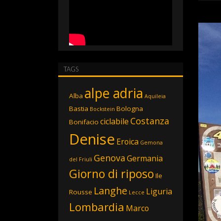
TAGS
alpe adria
Alba
Aquileia
Bastia
Bologna
Bockstein
Costanza
ciclabile
Bonifacio
Denise
Eroica
Gemona
Genova
Germania
del Friuli
Giorno di riposo
Ile
Langhe
Liguria
Rousse
Lecce
Lombardia
Marco