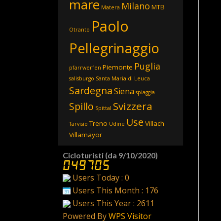
mare
Milano
MTB
Matera
Paolo
Otranto
Pellegrinaggio
Puglia
Piemonte
pfarrwerfen
salisburgo
Santa Maria di Leuca
Sardegna
Siena
spiaggia
Svizzera
Spillo
Spittal
Use
Treno
Villach
Tarvisio
Udine
Villamayor
Cicloturisti (da 9/10/2020)
Users Today : 0
Users This Month : 176
Users This Year : 2611
Powered By
WPS Visitor