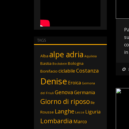
Pa
su
TAGS
co
alpe adria
in
Alba
Aquileia
Bastia
Bologna
Bockstein
Costanza
ciclabile
Bonifacio
Denise
Eroica
Gemona
Genova
Germania
del Friuli
Giorno di riposo
Ile
Langhe
Liguria
Rousse
Lecce
Lombardia
Marco