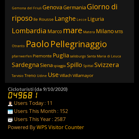
Giorno di
Genova
Germania
Gemona del Friuli
riposo
Langhe
Liguria
Ile Rousse
Lecce
mare
Lombardia
Milano
Marco
MTB
Matera
Paolo
Pellegrinaggio
Otranto
Puglia
Piemonte
pfarrwerfen
salisburgo
Santa Maria di Leuca
Svizzera
Sardegna
Spillo
Siena
spiaggia
Spittal
Use
Treno
Villach
Villamayor
Tarvisio
Udine
Cicloturisti (da 9/10/2020)
Users Today : 11
Users This Month : 152
Users This Year : 2587
Powered By
WPS Visitor Counter