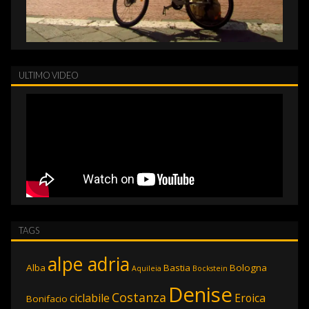
ULTIMO VIDEO
TAGS
alpe adria
Alba
Bastia
Bologna
Aquileia
Bockstein
Denise
Costanza
ciclabile
Eroica
Bonifacio