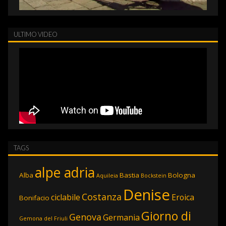
ULTIMO VIDEO
TAGS
alpe adria
Alba
Bastia
Bologna
Aquileia
Bockstein
Denise
Costanza
ciclabile
Eroica
Bonifacio
Giorno di
Genova
Germania
Gemona del Friuli