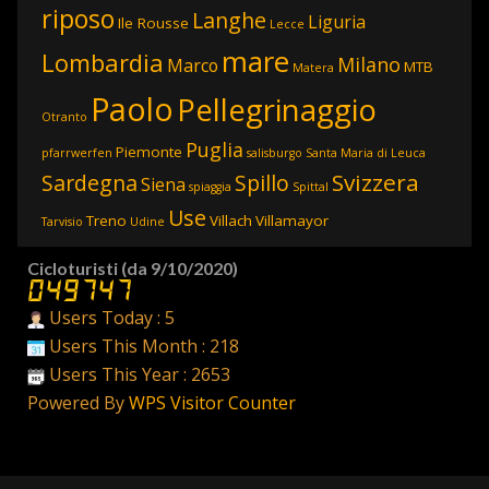
riposo
Langhe
Liguria
Ile Rousse
Lecce
mare
Lombardia
Milano
Marco
MTB
Matera
Paolo
Pellegrinaggio
Otranto
Puglia
Piemonte
pfarrwerfen
salisburgo
Santa Maria di Leuca
Svizzera
Sardegna
Spillo
Siena
spiaggia
Spittal
Use
Treno
Villach
Villamayor
Tarvisio
Udine
Cicloturisti (da 9/10/2020)
Users Today : 5
Users This Month : 218
Users This Year : 2653
Powered By
WPS Visitor Counter