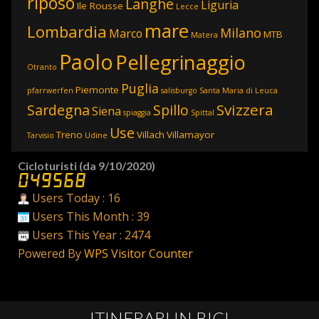
riposo
Langhe
Liguria
Ile Rousse
Lecce
mare
Lombardia
Milano
Marco
MTB
Matera
Paolo
Pellegrinaggio
Otranto
Puglia
Piemonte
pfarrwerfen
salisburgo
Santa Maria di Leuca
Svizzera
Sardegna
Spillo
Siena
spiaggia
Spittal
Use
Treno
Villach
Villamayor
Tarvisio
Udine
Cicloturisti (da 9/10/2020)
Users Today : 16
Users This Month : 39
Users This Year : 2474
Powered By
WPS Visitor Counter
ITINERARI IN BICI