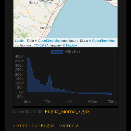
Leaflet
| Data ©
OpenStreetMap
contributors, Maps ©
OpenStreetMap
contributors,
CC-BY-SA
, Imagery ©
Mapbox
Download file:
Puglia_Giorno_3.gpx
«
Gran Tour Puglia – Giorno 2