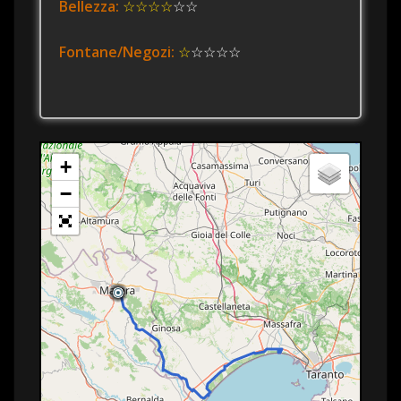
Bellezza:
☆☆☆☆
☆☆
Fontane/Negozi:
☆
☆☆☆☆
+
−