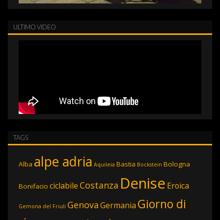
ULTIMO VIDEO
TAGS
alpe adria
Alba
Bastia
Bologna
Aquileia
Bockstein
Denise
Costanza
ciclabile
Eroica
Bonifacio
Giorno di
Genova
Germania
Gemona del Friuli