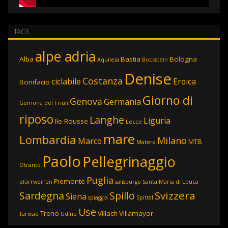
TAGS
alpe adria
Alba
Bastia
Bologna
Aquileia
Bockstein
Denise
Costanza
ciclabile
Eroica
Bonifacio
Giorno di
Genova
Germania
Gemona del Friuli
riposo
Langhe
Liguria
Ile Rousse
Lecce
mare
Lombardia
Milano
Marco
MTB
Matera
Paolo
Pellegrinaggio
Otranto
Puglia
Piemonte
pfarrwerfen
salisburgo
Santa Maria di Leuca
Svizzera
Sardegna
Spillo
Siena
spiaggia
Spittal
Use
Treno
Villach
Villamayor
Tarvisio
Udine