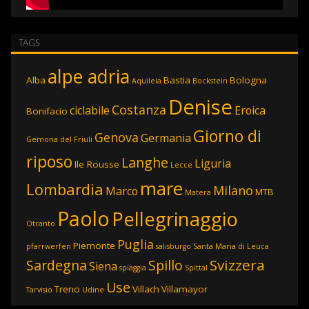
TAGS
alpe adria
Alba
Bastia
Bologna
Aquileia
Bockstein
Denise
Costanza
ciclabile
Eroica
Bonifacio
Giorno di
Genova
Germania
Gemona del Friuli
riposo
Langhe
Liguria
Ile Rousse
Lecce
mare
Lombardia
Milano
Marco
MTB
Matera
Paolo
Pellegrinaggio
Otranto
Puglia
Piemonte
pfarrwerfen
salisburgo
Santa Maria di Leuca
Svizzera
Sardegna
Spillo
Siena
spiaggia
Spittal
Use
Treno
Villach
Villamayor
Tarvisio
Udine