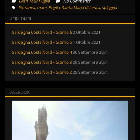
Gran Tour Puglia
No Comments
litoranea
,
mare
,
Puglia
,
Santa Maria di Leuca
,
spiaggia
ULTIMI DIARI
Sardegna Costa Nord – Giorno 6
2 Ottobre 2021
Sardegna Costa Nord – Giorno 5
1 Ottobre 2021
Sardegna Costa Nord – Giorno 4
30 Settembre 2021
Sardegna Costa Nord – Giorno 3
29 Settembre 2021
Sardegna Costa Nord – Giorno 2
28 Settembre 2021
FACEBOOK