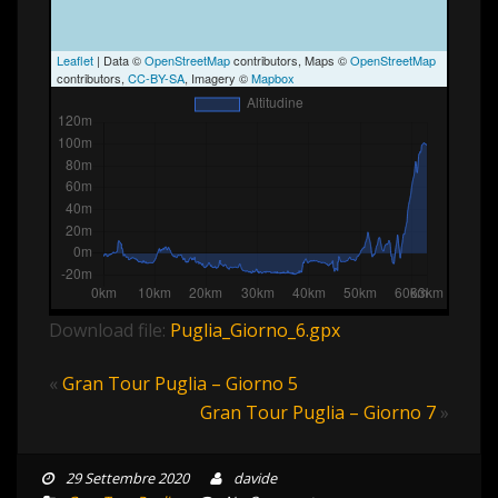
Leaflet
| Data ©
OpenStreetMap
contributors, Maps ©
OpenStreetMap
contributors,
CC-BY-SA
, Imagery ©
Mapbox
Download file:
Puglia_Giorno_6.gpx
«
Gran Tour Puglia – Giorno 5
Gran Tour Puglia – Giorno 7
»
29 Settembre 2020
davide