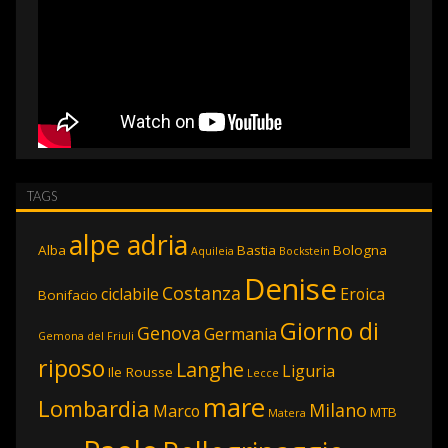
TAGS
alpe adria
Alba
Bastia
Bologna
Aquileia
Bockstein
Denise
Costanza
ciclabile
Eroica
Bonifacio
Giorno di
Genova
Germania
Gemona del Friuli
riposo
Langhe
Liguria
Ile Rousse
Lecce
mare
Lombardia
Milano
Marco
MTB
Matera