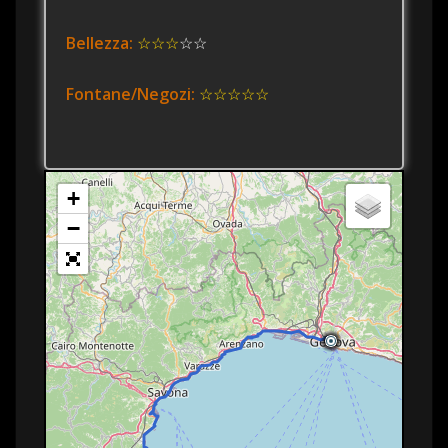
Bellezza:
☆☆☆
☆☆
Fontane/Negozi:
☆☆☆☆☆
+
−