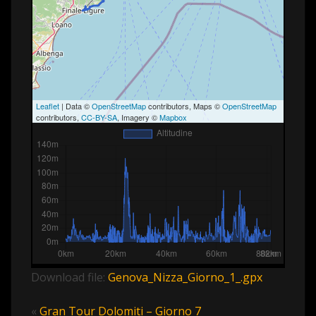
Leaflet
| Data ©
OpenStreetMap
contributors, Maps ©
OpenStreetMap
contributors,
CC-BY-SA
, Imagery ©
Mapbox
Download file:
Genova_Nizza_Giorno_1_.gpx
«
Gran Tour Dolomiti – Giorno 7