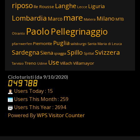
riposo
Langhe
Liguria
Ile Rousse
Lecce
mare
Lombardia
Milano
Marco
MTB
Matera
Paolo
Pellegrinaggio
Otranto
Puglia
Piemonte
pfarrwerfen
salisburgo
Santa Maria di Leuca
Svizzera
Sardegna
Spillo
Siena
spiaggia
Spittal
Use
Treno
Villach
Villamayor
Tarvisio
Udine
Cicloturisti (da 9/10/2020)
Users Today : 15
Users This Month : 259
Users This Year : 2694
Powered By
WPS Visitor Counter