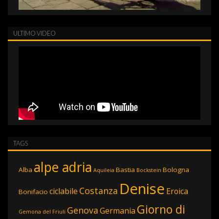
ULTIMO VIDEO
TAGS
alpe adria
Alba
Bastia
Bologna
Aquileia
Bockstein
Denise
Costanza
ciclabile
Eroica
Bonifacio
Giorno di
Genova
Germania
Gemona del Friuli