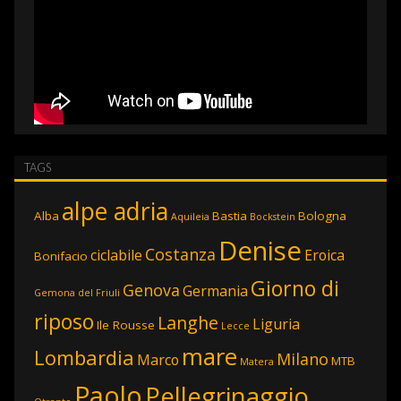
TAGS
alpe adria
Alba
Bastia
Bologna
Aquileia
Bockstein
Denise
Costanza
ciclabile
Eroica
Bonifacio
Giorno di
Genova
Germania
Gemona del Friuli
riposo
Langhe
Liguria
Ile Rousse
Lecce
mare
Lombardia
Milano
Marco
MTB
Matera
Paolo
Pellegrinaggio