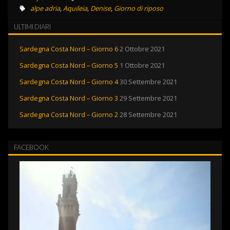
alpe adria
,
Aquileia
,
Denise
,
Giorno di riposo
ULTIMI DIARI
Sardegna Costa Nord – Giorno 6
2 Ottobre 2021
Sardegna Costa Nord – Giorno 5
1 Ottobre 2021
Sardegna Costa Nord – Giorno 4
30 Settembre 2021
Sardegna Costa Nord – Giorno 3
29 Settembre 2021
Sardegna Costa Nord – Giorno 2
28 Settembre 2021
FACEBOOK