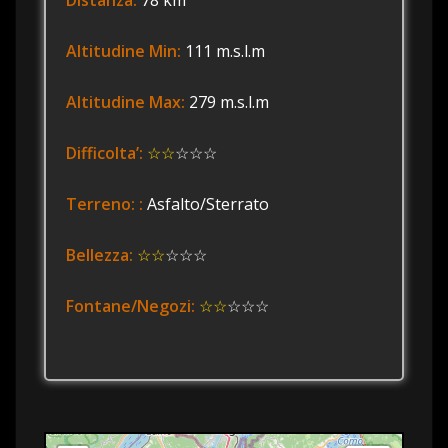
Altitudine Min:
111 m.s.l.m
Altitudine Max:
279 m.s.l.m
Difficolta’:
☆☆
☆☆☆
Terreno: :
Asfalto/Sterrato
Bellezza:
☆☆
☆☆☆
Fontane/Negozi:
☆☆
☆☆☆