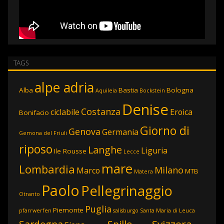
TAGS
alpe adria
Alba
Bastia
Bologna
Aquileia
Bockstein
Denise
Costanza
ciclabile
Eroica
Bonifacio
Giorno di
Genova
Germania
Gemona del Friuli
riposo
Langhe
Liguria
Ile Rousse
Lecce
mare
Lombardia
Milano
Marco
MTB
Matera
Paolo
Pellegrinaggio
Otranto
Puglia
Piemonte
pfarrwerfen
salisburgo
Santa Maria di Leuca
Svizzera