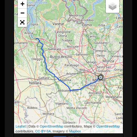
+
−
Leaflet
| Data ©
OpenStreetMap
contributors, Maps ©
OpenStreetMap
contributors,
CC-BY-SA
, Imagery ©
Mapbox